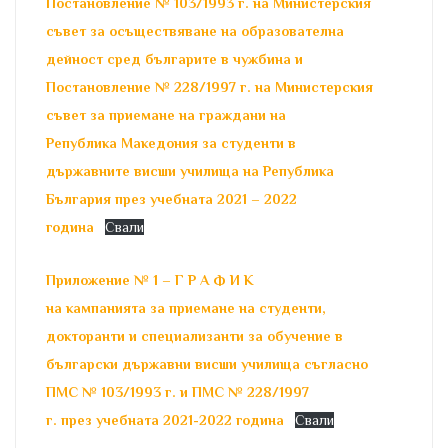
Постановление № 103/1993 г. на Министерския
съвет за осъществяване на образователна
дейност сред българите в чужбина и
Постановление № 228/1997 г. на Министерския
съвет за приемане на граждани на
Република Македония за студенти в
държавните висши училища на Република
България през учебната 2021 – 2022
година
Свали
Приложение № 1 – Г Р А Ф И К
на кампанията за приемане на студенти,
докторанти и специализанти за обучение в
български държавни висши училища съгласно
ПМС № 103/1993 г. и ПМС № 228/1997
г. през учебната 2021-2022 година
Свали