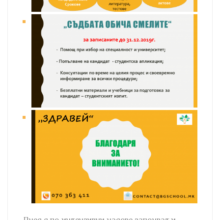
Днес с по-интензивни часове започват и