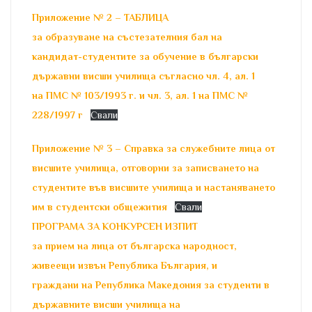
Приложение № 2 – ТАБЛИЦА
за образуване на състезателния бал на
кандидат-студентите за обучение в български
държавни висши училища съгласно чл. 4, ал. 1
на ПМС № 103/1993 г. и чл. 3, ал. 1 на ПМС №
228/1997 г
Свали
Приложение № 3 – Справка за служебните лица от
висшите училища, отговорни за записването на
студентите във висшите училища и настаняването
им в студентски общежития
Свали
ПРОГРАМА ЗА КОНКУРСЕН ИЗПИТ
за прием на лица от българска народност,
живеещи извън Република България, и
граждани на Република Македония за студенти в
държавните висши училища на