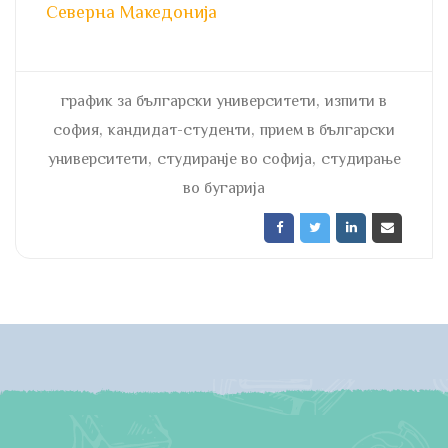
Северна Македонија
,
график за български университети
изпити в
,
,
софия
кандидат-студенти
прием в български
,
,
университети
студиранје во софија
студирање
во бугарија