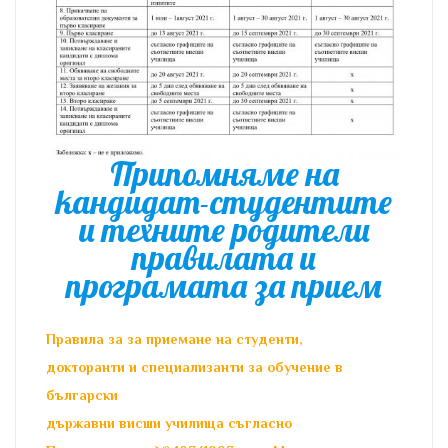
Припомняме на
кандидат-студентите
и техните родители
правилата и
програмата за прием
Правила за за приемане на студенти,
докторанти и специализанти за обучение в
български
държавни висши училища съгласно