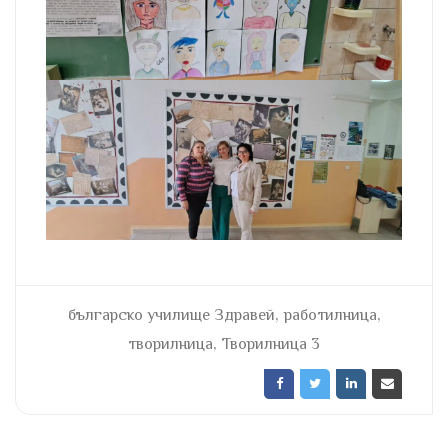
,
,
българско училище Здравей
работилница
,
творилница
Творилница 3