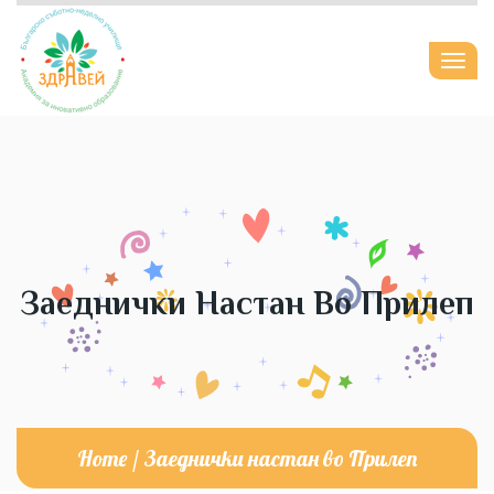
Togg
navi
Заеднички Настан Во Прилеп
Home
/
Заеднички настан во Прилеп