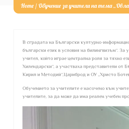
Home
/
Oбучение за учители на тема „Овлад
В сградата на Български културно-информацион
български език в условия на билингвизъм“. За 
учител, който играе централна роля за тяхно е
Хилендарски“, а участваха представители от Б
Кирил и Методий“,Цариброд и ОУ „Христо Боте
Обучението за учителите е насочено към учите
учителите, за да може да има реален учебен пр