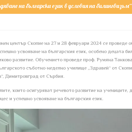
яване на български език в условия на билингвизъм“
ен център Скопие на 27 и 28 февруари 2024 се проведе о
успешно усвояване на българския език, особено децата би
зиково развитие. Обучението проведе проф. Румяна Танко
ългарското съботно-неделно училище „Здравей“ от Скопи
в“, Димитровград от Сърбия.
лите, които осигуряват речевото развитие на учениците, 
оцес и успешно усвояване на българския език.