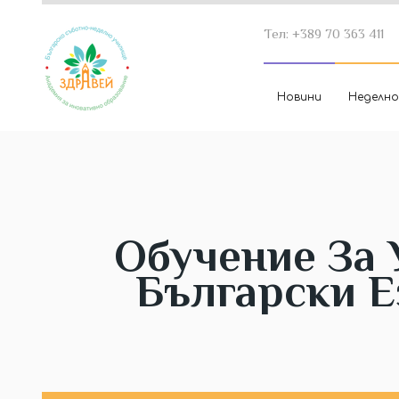
Тел: +389 70 363 411
Новини
Неделно
Oбучение За 
Български Е