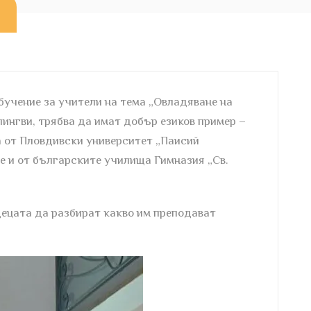
бучение за учители на тема „Овладяване на
лингви, трябва да имат добър езиков пример –
ва от Пловдивски университет „Паисий
е и от българските училища Гимназия „Св.
децата да разбират какво им преподават