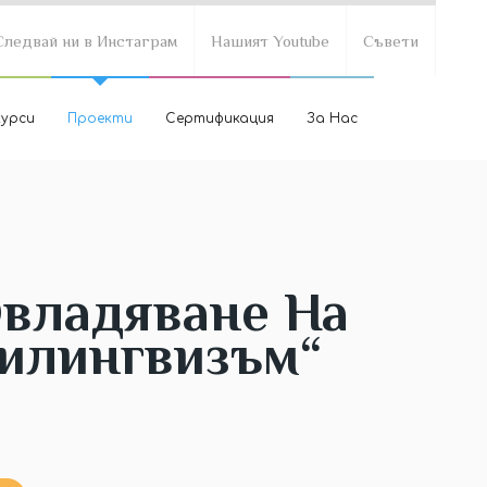
Следвай ни в Инстаграм
Нашият Youtube
Съвети
курси
Проекти
Сертификация
За Нас
Овладяване На
Билингвизъм“