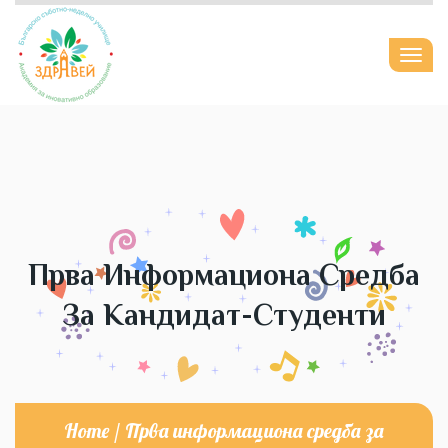
Togg
navi
Прва Информациона Средба
За Кандидат-Студенти
Home
/
Прва информациона средба за