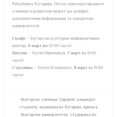
Република Бугарија. Потоа заинтересираните
ученици и родители можат да добијат
дополнителни информации за конкретни
универзитети.
Скопје
– Бугарски културно-информативен
центар,
6 март во
12:00 часот
Битола
– Хотел Милениум,
7 март
во 11:00
часот
Струмица
– Хотел Есперанто,
8 март
во 11:00
часот
,
българско училище Здравей
кандидат-
,
,
студенти
медицина во Бугарија
прием в
,
български университети
студирање во