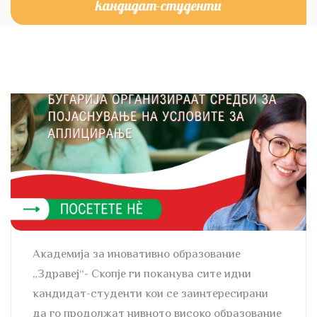
кандидат-студенти
Академија за иновативно образование
„Здравеј“- Скопје ги поканува сите идни
кандидат-студенти кои се заинтересирани
да го продолжат нивното високо образование