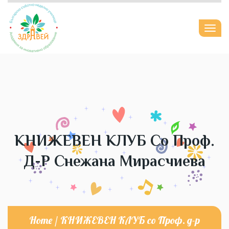
Togg
navi
КНИЖЕВЕН КЛУБ Со Проф.
Д-Р Снежана Мирасчиева
Home
/
КНИЖЕВЕН КЛУБ со Проф. д-р