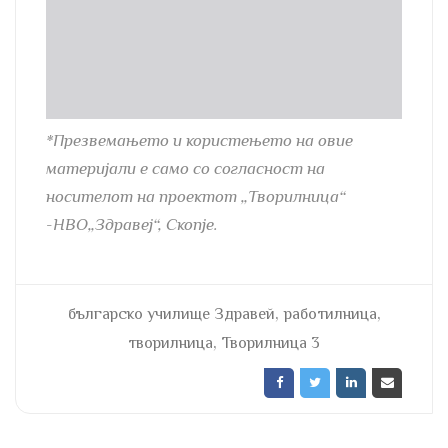
*Презвемањето и користењето на овие
материјали е само со согласност на
носителот на проектот „Творилница“
-НВО„Здравеј“, Скопје.
,
,
българско училище Здравей
работилница
,
творилница
Творилница 3