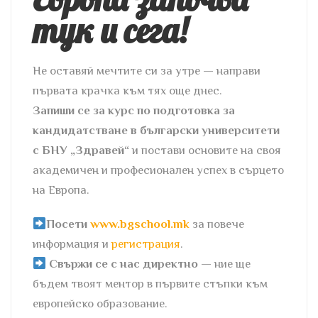
тук и сега!
Не оставяй мечтите си за утре — направи
първата крачка към тях още днес.
Запиши се за курс по подготовка за
кандидатстване в български университети
с БНУ „Здравей“
и постави основите на своя
академичен и професионален успех в сърцето
на Европа.
Посети
www.bgschool.mk
за повече
информация и
регистрация
.
Свържи се с нас директно
— ние ще
бъдем твоят ментор в първите стъпки към
европейско образование.