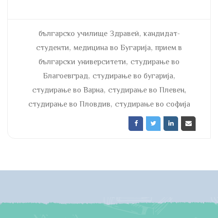
,
българско училище Здравей
кандидат-
,
,
студенти
медицина во Бугарија
прием в
,
български университети
студирање во
,
,
Благоевград
студирање во бугарија
,
,
студирање во Варна
студирање во Плевен
,
студирање во Пловдив
студирање во софија