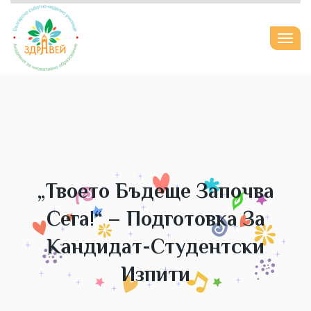
Togg
navi
„Твоето Бъдеще Започва
Сега!“ – Подготовка За
Кандидат-Студентски
Изпити