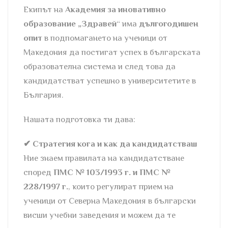
Екипът на
Академия за иновативно
образование
„Здравей
“ има
дългогодишен
опит
в подпомагането на ученици от
Македония да постигат успех в българската
образователна система и след това да
кандидатстват успешно в университетите в
България.
Нашата подготовка ти дава:
✔ Стратегия кога и как да кандидатстваш
Ние знаем правилата на кандидатстване
според
ПМС № 103/1993 г. и ПМС №
228/1997 г.
, които регулират прием на
ученици от Северна Македония в български
висши учебни заведения и можем да те