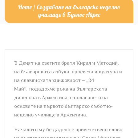
Home
/
Създаване на българско неделно
училище в Буенос Айрес
В Денят на светите братя Кирил и Методий,
на българската азбука, просвета и култура и
на славянската книжовност – „24
Май“, подадохме ръка на българската
диаспора в Аржентина, с полагането на
основите на първото българско съботно-
неделно училище в Аржентина.
Началото му бе дадено с приветствено слово