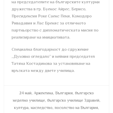
на председателите на българските културни
дружества в гр. Буенос Айрес, Берисо,
Пресиденсия Роке Саенс Пеня, Комодоро
Ривадавия и Лас Бреняс за отличното
партньорство с дипломатическата мисия по
реализиране на инициативата.
Специална благодарност до сдружение
,,Духовно огледало” и нейния председател
Татяна Костадинова за установяване на
връзката между двете училища.
,
,
,
24 май
Аржентина
България
българско
,
,
неделно училище
българско училище Здравей
,
,
,
култура
наследство
посолство на България