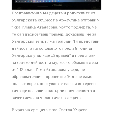
Поздравления към децата и родителите от
българската общност в Аржентина отправи и
г-жа Илияна Атанасова, която подчерта, че
те са вдъхновяващ пример, доказващ, че за
българския език няма граници. Тя представи
дейността на основаното преди 8 години
българско училище ,,Здравей” и представи
накратко дейността му, която обхваща деца
от 1-12 клас. Г-жа Атанасова увери, че
образователният процес ще бъде не само
ползвотворен, но и увлекателен, и интересен,
като ще позволи и насърчи проявлението и
развитието на талантите на децата.
В края на срещата г-жа Светла Кърова