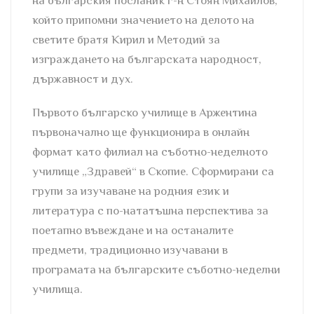
на българския посланик г-н Стоян Михайлов,
който припомни значението на делото на
светите братя Кирил и Методий за
изграждането на българската народност,
държавност и дух.
Първото българско училище в Аржентина
първоначално ще функционира в онлайн
формат като филиал на съботно-неделното
училище „Здравей“ в Скопие. Сформирани са
групи за изучаване на родния език и
литература с по-нататъшна перспектива за
поетапно въвеждане и на останалите
предмети, традиционно изучавани в
програмата на българските съботно-неделни
училища.