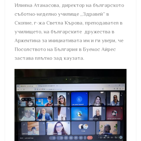
Илияна Атанасова, директор на българското
съботно-неделно училище ,,Здравей” в
Скопие, г-жа Светла Кърова, преподавател в
училището, на българските дружества в
Аржентина за инициативата им и ги увери, че
Посолството на България в Буенос Айрес
застава плътно зад каузата.