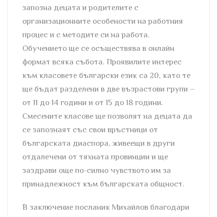
запозна децата и родителите с
организационните особености на работния
процес и с методите си на работа.
Обучението ще се осъществява в онлайн
формат всяка събота. Проявилите интерес
към класовете български език са 20, като те
ще бъдат разделени в две възрастови групи –
от 11 до 14 години и от 15 до 18 години.
Смесените класове ще позволят на децата да
се запознаят със свои връстници от
българската диаспора, живеещи в други
отдалечени от тяхната провинции и ще
заздрави още по-силно чувството им за
принадлежност към българската общност.
В заключение посланик Михайлов благодари