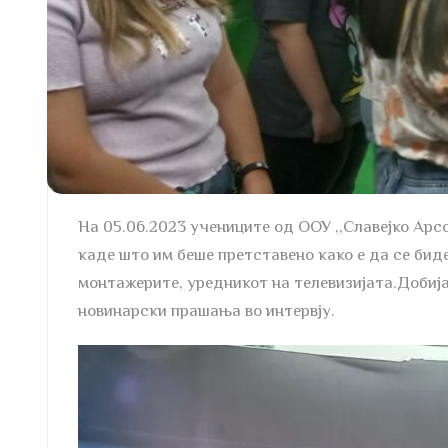
На 05.06.2023 учениците од ООУ ,,Славејко Арс
каде што им беше претставено како е да се бид
монтажерите, уредникот на телевизијата.Добија
новинарски прашања во интервју.