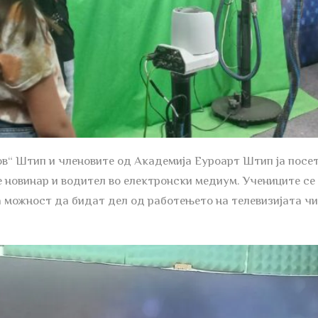
ов“ Штип и членовите од Академија Еуроарт Штип ја посе
е новинар и водител во електронски медиум. Учениците се
 можност да бидат дел од работењето на телевизијата чи