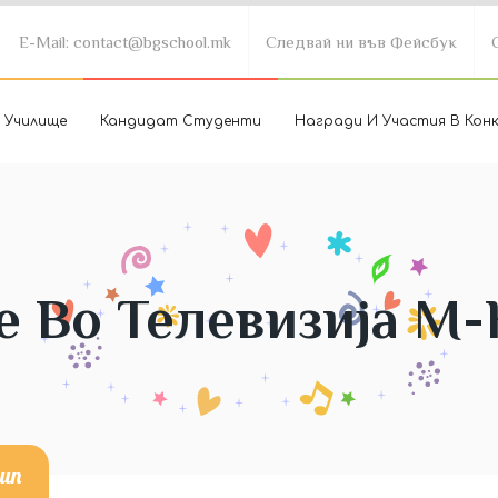
E-Mail: contact@bgschool.mk
Следвай ни във Фейсбук
 Училище
Кандидат Студенти
Награди И Участия В Кон
е Во Телевизија М
ип