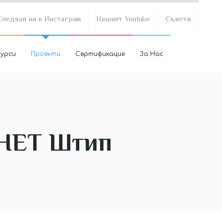
Следвай ни в Инстаграм
Нашият Youtube
Съвети
курси
Проекти
Сертификация
За Нас
-НЕТ Штип