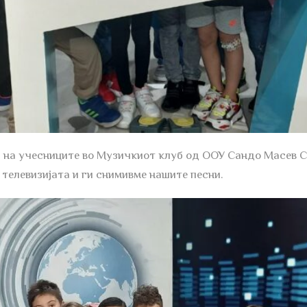
 на учесниците во Музичкиот клуб од ООУ Сандо Масев С
 телевизијата и ги снимивме нашите песни.