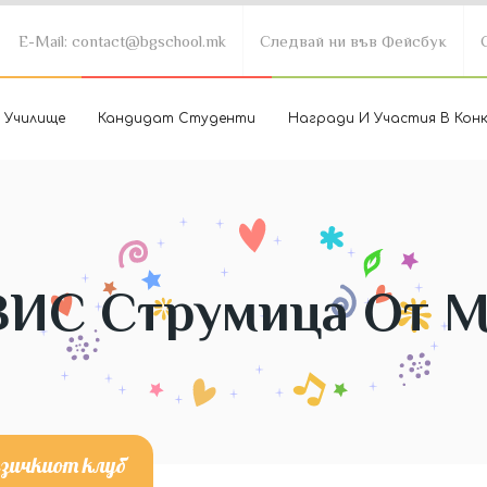
E-Mail: contact@bgschool.mk
Следвай ни във Фейсбук
 Училище
Кандидат Студенти
Награди И Участия В Кон
ВИС Струмица От 
зичкиот клуб