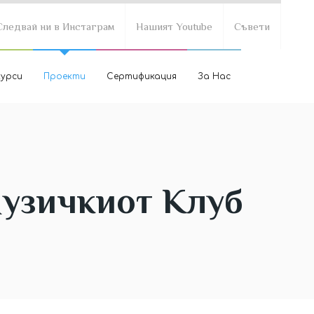
Следвай ни в Инстаграм
Нашият Youtube
Съвети
курси
Проекти
Сертификация
За Нас
Музичкиот Клуб