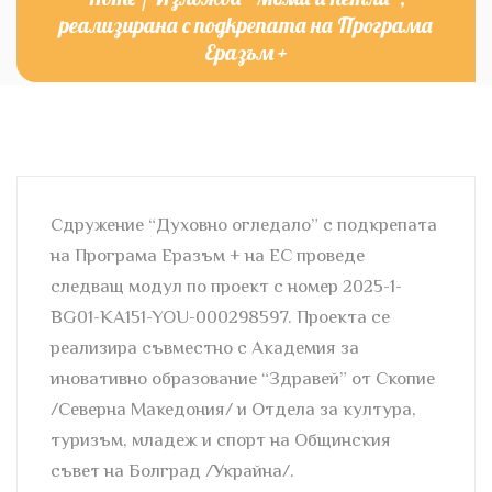
реализирана с подкрепата на Програма
Еразъм +
Сдружение “Духовно огледало” с подкрепата
на Програма Еразъм + на ЕС проведе
следващ модул по проект с номер 2025-1-
BG01-KA151-YOU-000298597. Проекта се
реализира съвместно с Академия за
иновативно образование “Здравей” от Скопие
/Северна Mакедония/ и Отдела за култура,
туризъм, младеж и спорт на Общинския
съвет на Болград /Украйна/.