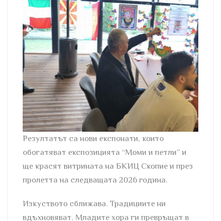
Резултатът са нови експонати, които
обогатяват експозицията “Моми и петли” и
ще красят витрината на БКИЦ Скопие и през
пролетта на следващата 2026 година.
Изкуството сближава. Традициите ни
вдъхновяват. Младите хора ги превръщат в