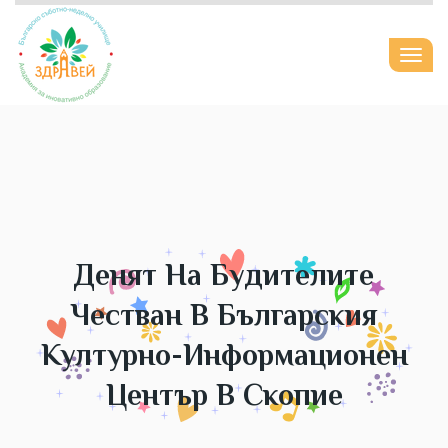
Togg
navi
Денят На Будителите
Честван В Българския
Културно-Информационен
Център В Скопие