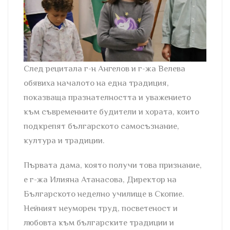
След рецитала г-н Ангелов и г-жа Велева
обявиха началото на една традиция,
показваща празнателността и уважението
към съвременните будители и хората, които
подкрепят българското самосъзнание,
култура и традиции.
Първата дама, която получи това признание,
е г-жа Илияна Атанасова, Директор на
Българското неделно училище в Скопие.
Нейният неуморен труд, посветеност и
любовта към българските традиции и