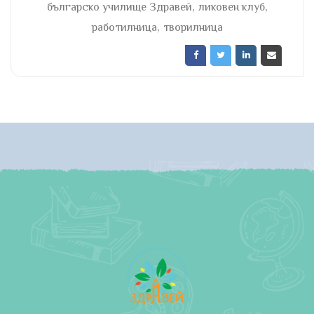
,
,
българско училище Здравей
ликовен клуб
,
работилница
творилница