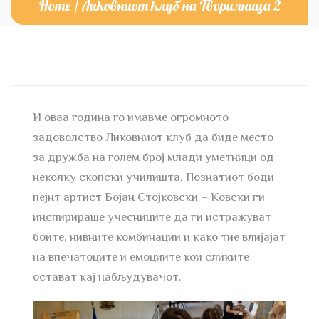
Home
/
Ликовниот клуб на Творилница 2
И оваа година го имавме огромното
задоволство Ликовниот клуб да биде место
за дружба на голем број млади уметници од
неколку скопски училишта. Познатиот боди
пејнт артист Бојан Стојковски – Ковски ги
инспирираше учесниците да ги истражуват
боите, нивните комбинации и како тие влијајат
на впечатоците и емоциите кои сликите
остават кај набљудувачот.