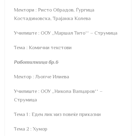
Ментори : Ристо Обрадов, Ѓургица
Костадиновска, Трајанка Колева
Училиште : ООУ ,,Маршал Титоʻʻ – Струмица
Тема : Комични текстови
Работилница бр.6
Ментор : Љопче Илиева
Училиште : ООУ ,,Никола Вапцаровʻʻ –
Струмица
Тема 1 : Еден лик низ повеќе приказни
Тема 2 : Хумор