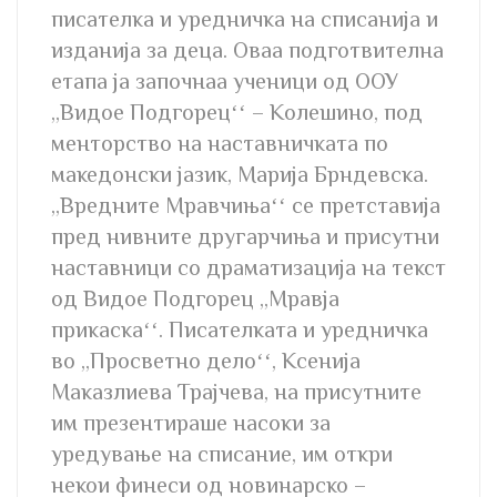
писателка и уредничка на списанија и
изданија за деца. Оваа подготвителна
етапа ја започнаа ученици од ООУ
,,Видое Подгорецʻʻ – Колешино, под
менторство на наставничката по
македонски јазик, Марија Брндевска.
,,Вредните Мравчињаʻʻ се претставија
пред нивните другарчиња и присутни
наставници со драматизација на текст
од Видое Подгорец ,,Мравја
прикаскаʻʻ. Писателката и уредничка
во ,,Просветно делоʻʻ, Ксенија
Маказлиева Трајчева, на присутните
им презентираше насоки за
уредување на списание, им откри
некои финеси од новинарско –