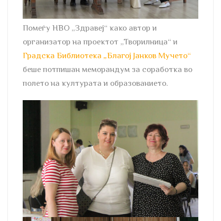
Помеѓу НВО „Здравеј“ како автор и
организатор на проектот „Творилница“ и
Градска Библиотека
„
Благој Јанков Мучето“
беше потпишан меморандум за соработка во
полето на културата и образованието.