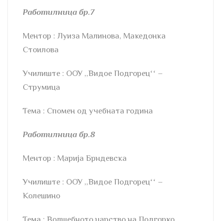
Работилница бр.7
Ментор : Луиза Малинова, Македонка
Стоилова
Училиште : ООУ ,,Видое Подгорецʻʻ –
Струмица
Тема : Спомен од учебната година
Работилница бр.8
Ментор : Марија Брндевска
Училиште : ООУ ,,Видое Подгорецʻʻ –
Колешино
Тема : Волшебното царство на Подгорко