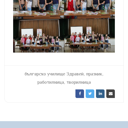
,
,
българско училище Здравей
празник
,
работилница
творилница