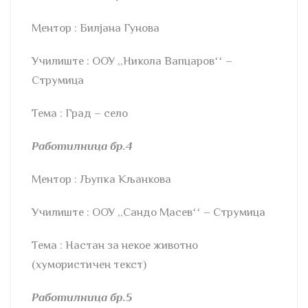
Ментор : Билјана Гунова
Училиште : ООУ ,,Никола Вапцаровʻʻ –
Струмица
Тема : Град – село
Работилница бр.4
Ментор : Љупка Кљанкова
Училиште : ООУ ,,Сандо Масевʻʻ – Струмица
Тема : Настан за некое животно
(хумористичен текст)
Работилница бр.5