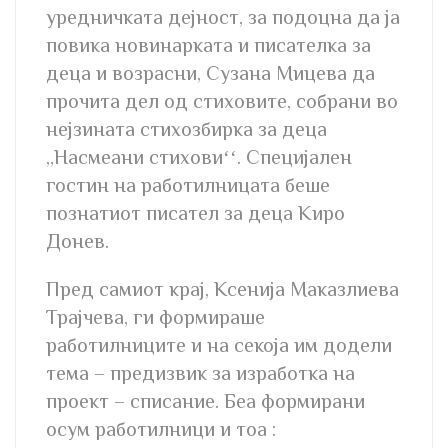
уредничката дејност, за подоцна да ја
повика новинарката и писателка за
деца и возрасни, Сузана Мицева да
прочита дел од стиховите, собрани во
нејзината стихозбирка за деца
,,Насмеани стиховиʻʻ. Специјален
гостин на работилницата беше
познатиот писател за деца Киро
Донев.
Пред самиот крај, Ксенија Маказлиева
Трајчева, ги формираше
работилниците и на секоја им додели
тема – предизвик за изработка на
проект – списание. Беа формирани
осум работилници и тоа :