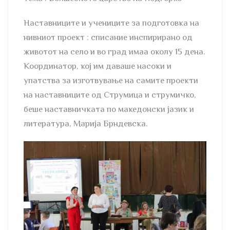
Наставниците и учениците за подготовка на
нивниот проект : списание инспирирано од
животот на село и во град имаа околу 15 дена.
Координатор, кој им даваше насоки и
упатства за изготвување на самите проекти
на наставниците од Струмица и струмичко,
беше наставничката по македонски јазик и
литература, Марија Брндевска.