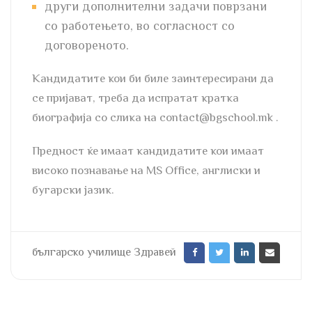
други дополнителни задачи поврзани
со работењето, во согласност со
договореното.
Кандидатите кои би биле заинтересирани да
се пријават, треба да испратат кратка
биографија со слика на contact@bgschool.mk .
Предност ќе имаат кандидатите кои имаат
високо познавање на MS Office, англиски и
бугарски јазик.
българско училище Здравей