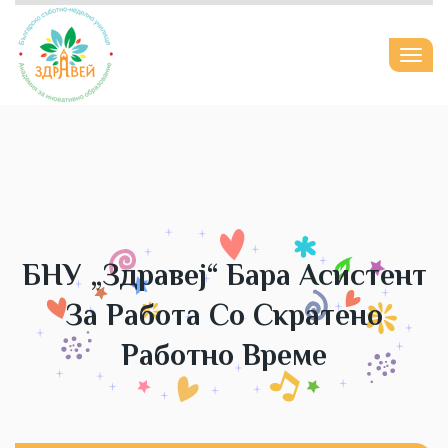
Togg
navi
БНУ „Здравеj“ Бара Асистент
За Работа Со Скратено
Работно Време