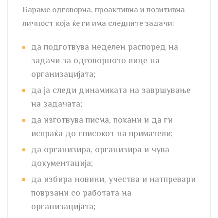
Бараме одговорна, проактивна и позитивна
личност која ќе ги има следните задачи:
да подготвува неделен распоред на
задачи за одговорното лице на
организацијата;
да ја следи динамиката на завршување
на задачата;
да изготвува писма, покани и да ги
испраќа до списокот на приматели;
да организира, организира и чува
документација;
да избира новини, учества и натпревари
поврзани со работата на
организацијата;