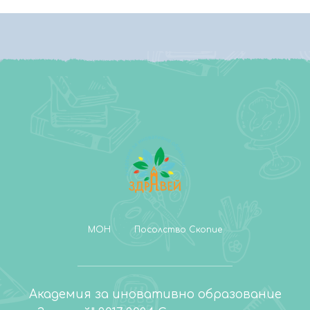
МОН
Посолство Скопие
Академия за иновативно образование