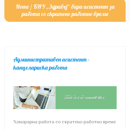
Home
/
БНУ „Здравеj“ бара асистент за
работа со скратено работно време
Административен асистент –
канцелариска работа
Хонорарна работа со скратено работно време