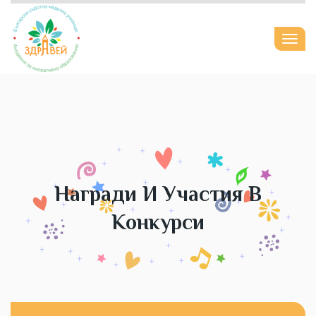
Togg
navi
Награди И Участия В
Конкурси