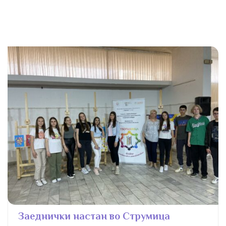
Заеднички настан во Струмица