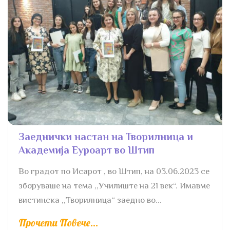
Заеднички настан на Творилница и
Академија Еуроарт во Штип
Во градот по Исарот , во Штип, на 03.06.2023 се
зборуваше на тема ,,Училиште на 21 век“. Имавме
вистинска ,,Творилница“ заедно во...
Прочети Повече...