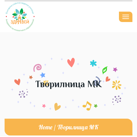
Togg
navi
Творилница МК
Home
/
Творилница МК