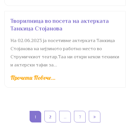
Творилница во посета на актерката
Танкица Стојанова
На 02.06.2023 ја посетивме актерката Танкица
Стојанова на нејзиното работно место во
Струмичкиот театар.Таа ни откри некои техники
и актерски тајни за...
Прочети Повече...
1
2
…
7