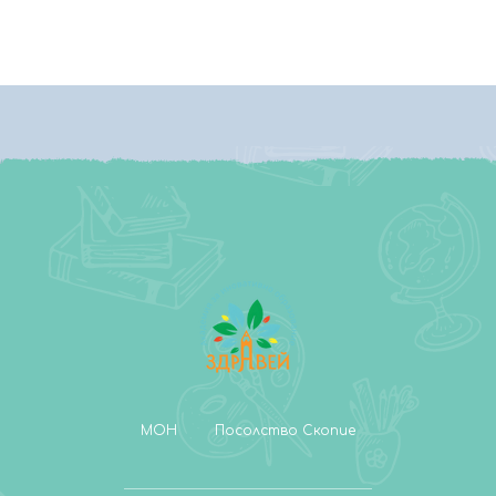
МОН
Посолство Скопие