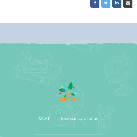
МОН
Посолство Скопие