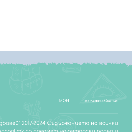
МОН
Посолство Скопие
дравей" 2017-2024 Съдържанието на всички
chool.mk са предмет на авторски права и