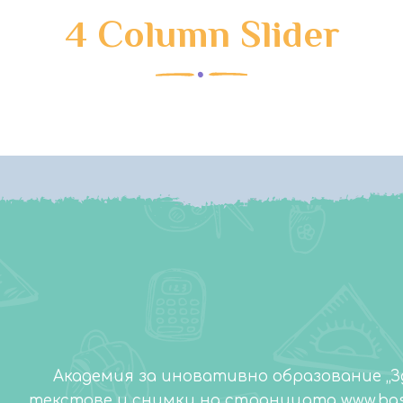
4 Column Slider
Академия за иновативно образование „З
текстове и снимки на страницата www.bgs