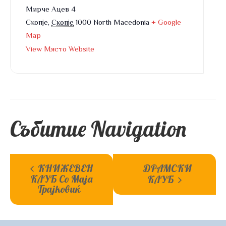
Мирче Ацев 4
Скопје
,
Скопје
1000
North Macedonia
+ Google
Map
View Място Website
Събитие Navigation
КНИЖЕВЕН
ДРАМСКИ
КЛУБ Со Маја
КЛУБ
Трајковиќ