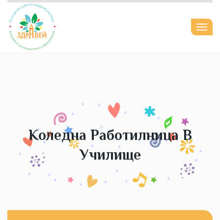
Togg
navi
Коледна Работилница В
Училище