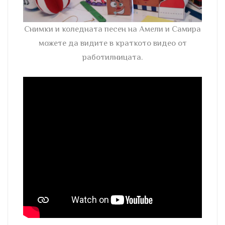
Снимки и коледната песен на Амели и Самира
можете да видите в краткото видео от
работилницата.