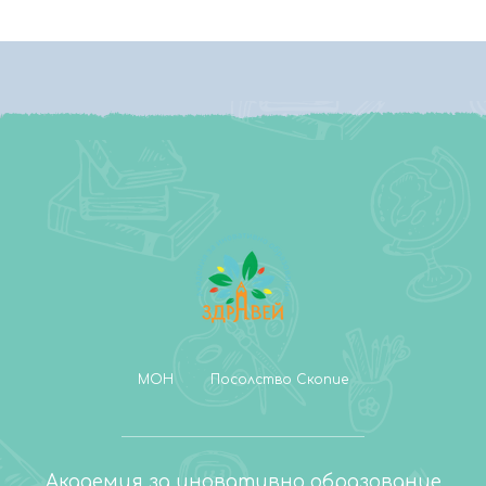
МОН
Посолство Скопие
Академия за иновативно образование