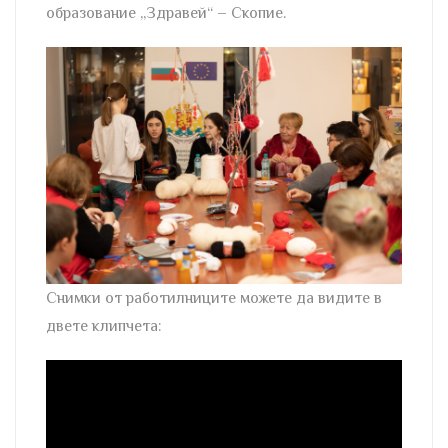
образование „Здравей“ – Скопие.
Снимки от работилниците можете да видите в
двете клипчета: