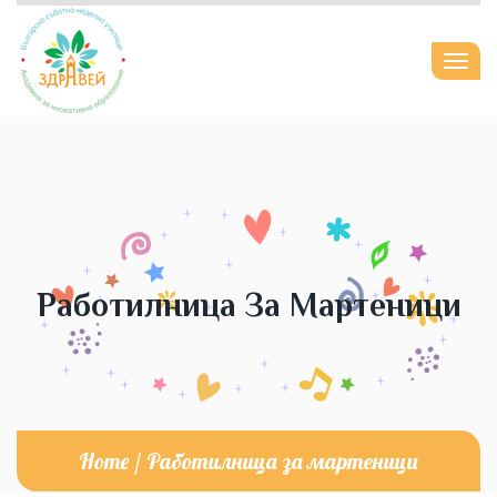
Togg
navi
Работилница За Мартеници
Home
/
Работилница за мартеници