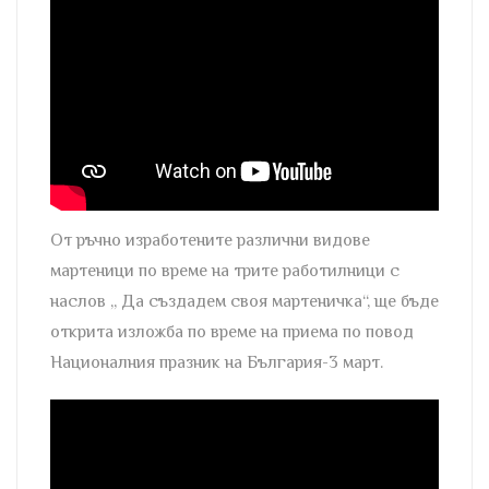
От ръчно изработените различни видове
мартеници по време на трите работилници с
наслов „ Да създадем своя мартеничка“, ще бъде
открита изложба по време на приема по повод
Националния празник на България-3 март.