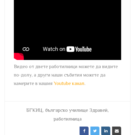
Видео от двете работилници можете да видите
по-долу, а други наши събития можете да
намерите в нашия
Youtube канал
.
,
,
БГКИЦ
българско училище Здравей
работилница