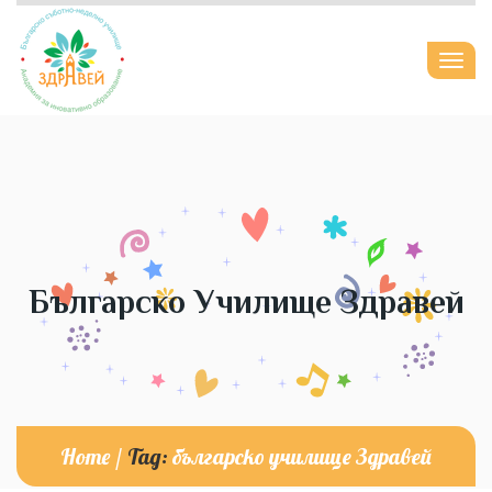
Togg
navi
Българско Училище Здравей
Home
/
Tag:
българско училище Здравей