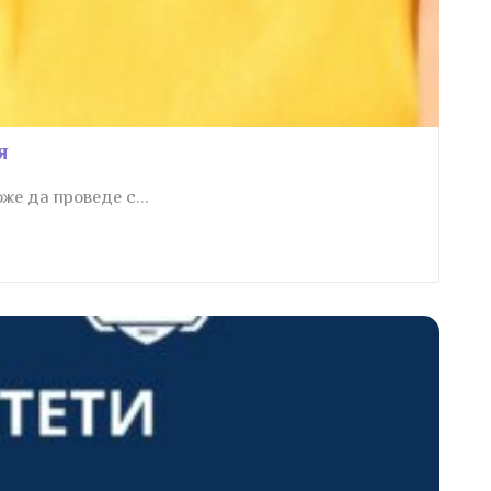
я
же да проведе с...