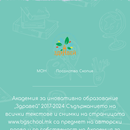
МОН
Посолство Скопие
Академия за иновативно образование
„Здравей" 2017-2024 Съдържанието на
всички текстове и снимки на страницата
www.bgschool.mk са предмет на авторски
права и са собственост на Академия за