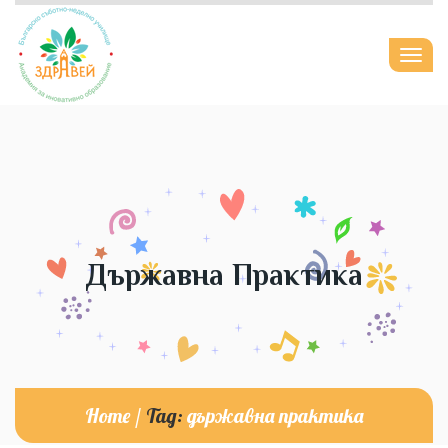
Togg
navi
Държавна Практика
Home
/
Tag:
държавна практика