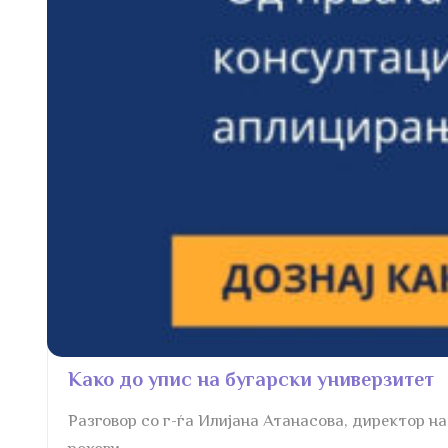
Kако до упис на бугарски универзитет
Разговор со г-ѓа Илијана Атанасова, директор на