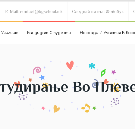
E-Mail: contact@bgschool.mk
Следвай ни във Фейсбук
 Училище
Кандидат Студенти
Награди И Участия В Кон
тудирање Во Плев