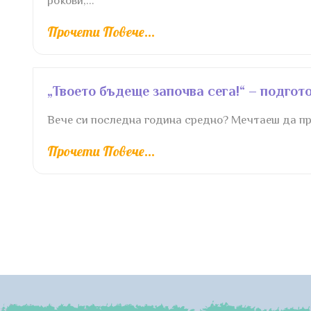
рокови,...
Прочети Повече...
„Твоето бъдеще започва сега!“ – подго
Вече си последна година средно? Мечтаеш да про
Прочети Повече...