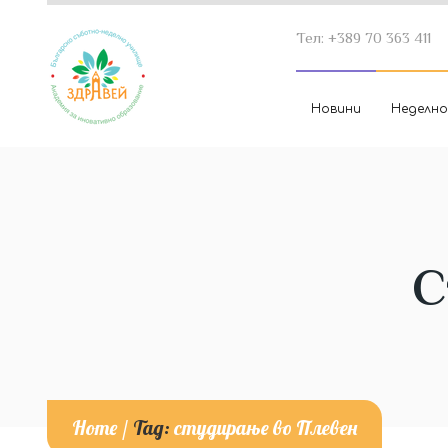
Тел: +389 70 363 411
Новини
Неделно
С
Home
/
Tag:
студирање во Плевен