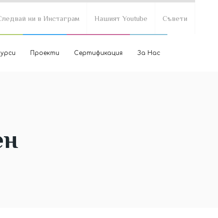
Следвай ни в Инстаграм
Нашият Youtube
Съвети
курси
Проекти
Сертификация
За Нас
ен