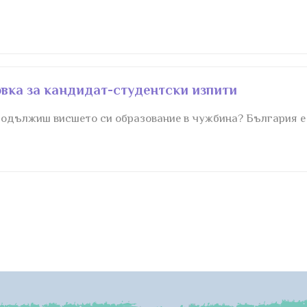
товка за кандидат-студентски изпити
дължиш висшето си образование в чужбина? България е тв