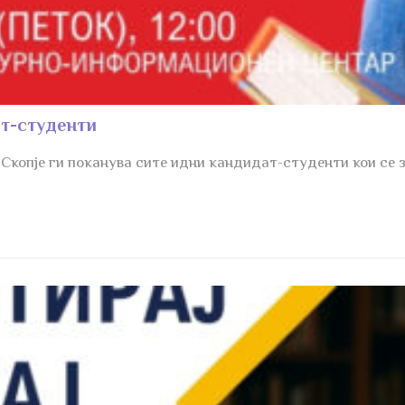
т-студенти
 Скопје ги поканува сите идни кандидат-студенти кои се