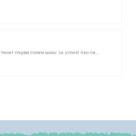
оят първи голям шанс за успех! Ако си...