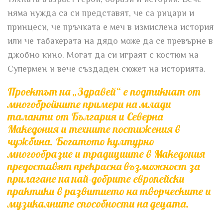
няма нужда са си представят, че са рицари и
принцеси, че пръчката е меч в измислена история
или че табакерата на дядо може да се превърне в
джобно кино. Могат да си играят с костюм на
Супермен и вече създаден сюжет на историята.
Проектът на „Здравей“ е подтикнат от
многобройните примери на млади
таланти от България и Северна
Македония и техните постижения в
чужбина. Богатото културно
многообразие и традициите в Македония
предоставят прекрасна възможност за
прилагане на най-добрите европейски
практики в развитието на творческите и
музикалните способности на децата.