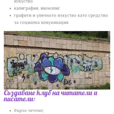
изкуство
калиграфия, иконопис
графити и уличното изкуство като средство
за социална комуникация.
Създаване клуб на читатели и
писатели:
бързо четене;