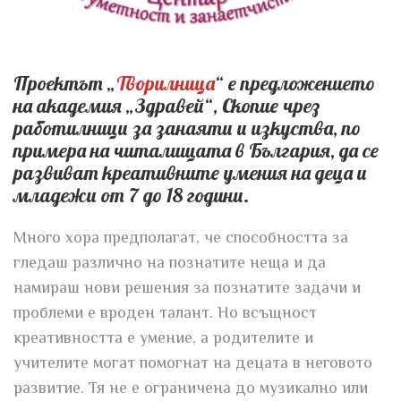
Проектът „
Творилница
“ е предложението
на академия „Здравей“, Скопие чрез
работилници за занаяти и изкуства, по
примера на читалищата в България, да се
развиват креативните умения на деца и
младежи от 7 до 18 години.
Много хора предполагат, че способността за
гледаш различно на познатите неща и да
намираш нови решения за познатите задачи и
проблеми е вроден талант. Но всъщност
креативността е умение, a родителите и
учителите могат помогнат на децата в неговото
развитие. Тя не е ограничена до музикално или