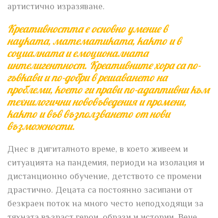
артистично изразяване.
Креативността е основно умение в
науката, математиката, както и в
социалната и емоционалната
интелигентност. Креативните хора са по-
гъвкави и по-добри в решаването на
проблеми, което ги прави по-адаптивни към
технилогични нововъведения и промени,
както и във възползването от нови
възможности.
Днес в дигиталното време, в което живеем и
ситуацията на пандемия, периоди на изолация и
дистанционно обучение, детството се промени
драстично. Децата са постоянно засипани от
безкраен поток на много често неподходящи за
тяхната възраст герои, образи и истории. Вече