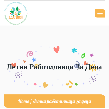
Togg
navi
Летни Работилници За Деца
Home
/
Летни работилници за деца